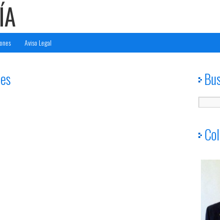
ÍA
ones
Aviso Legal
tes
Bu
Col