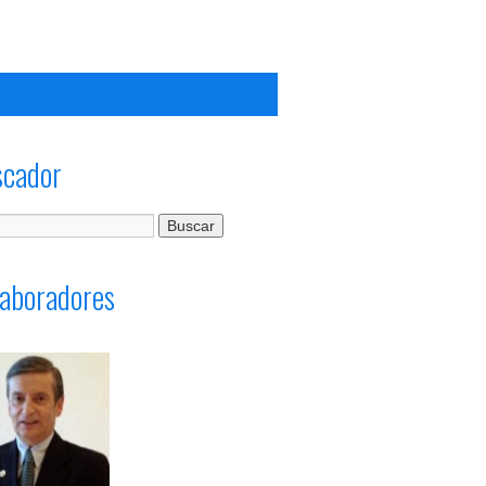
scador
aboradores