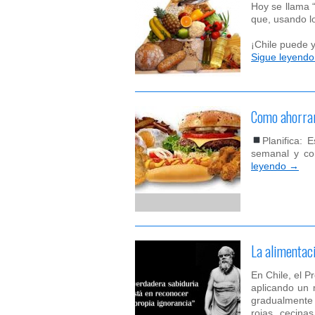
Hoy se llama 
que, usando lo
¡Chile puede 
Sigue leyend
Como ahorrar
Planifica: 
semanal y co
leyendo
→
La alimentac
En Chile, el 
aplicando un 
gradualmente 
rojas, cecinas