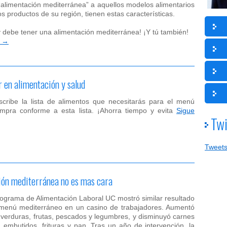
“alimentación mediterránea” a aquellos modelos alimentarios
s productos de su región, tienen estas características.
y debe tener una alimentación mediterránea! ¡Y tú también!
o
→
 en alimentación y salud
Escribe la lista de alimentos que necesitarás para el menú
mpra conforme a esta lista. ¡Ahorra tiempo y evita
Sigue
Twi
Tweets
ión mediterránea no es mas cara
Programa de Alimentación Laboral UC mostró similar resultado
menú mediterráneo en un casino de trabajadores. Aumentó
verduras, frutas, pescados y legumbres, y disminuyó carnes
, embutidos, frituras y pan. Tras un año de intervención, la