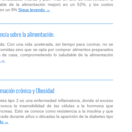
dable de la alimentación mejoró en un 52%, y los costos
 en un 9%
Sigue leyendo
→
ncia sobre la alimentación.
ida: Con una vida acelerada, sin tiempo para cocinar, no se
s comidas sino que se opta por comprar alimentos preparados
 de casa, comprometiendo lo saludable de la alimentación
o
→
lamación crónica y Obesidad
etes tipo 2 es una enfermedad inflamatoria, donde el exceso
rovoca la insensibilidad de las células a la hormona que
ncreas. Esto se conoce como resistencia a la insulina y que
ede durante años o décadas la aparición de la diabetes tipo
ndo
→