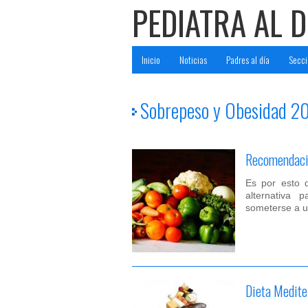
PEDIATRA AL D
Inicio
Noticias
Padres al día
Secci
Sobrepeso y Obesidad 2
Recomendacio
Es por esto 
alternativa 
someterse a u
Dieta Medite