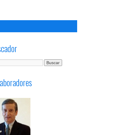
scador
aboradores