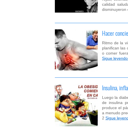
calidad salu
disminuyeron
Hacer concie
Ritmo de la v
planifican la
o comer fuera
Sigue leyend
Insulina, inf
Luego la diab
de insulina p
produce el pá
a menudo prec
2
Sigue leye