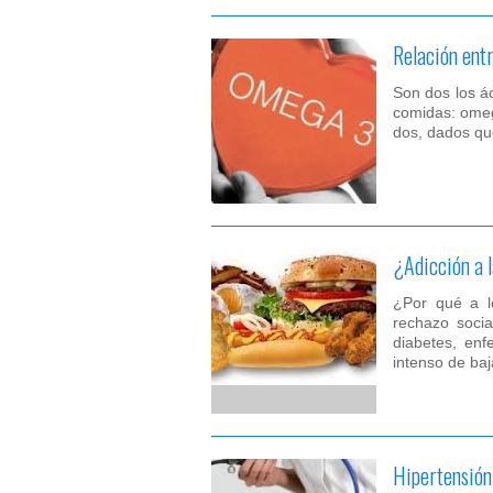
Relación ent
Son dos los á
comidas: omeg
dos, dados qu
¿Adicción a 
¿Por qué a lo
rechazo socia
diabetes, enf
intenso de ba
Hipertensión 