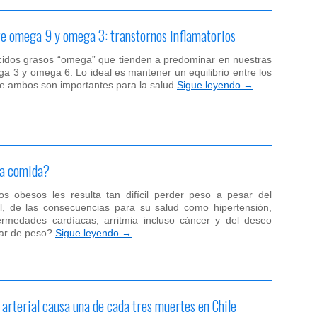
re omega 9 y omega 3: transtornos inflamatorios
cidos grasos “omega” que tienden a predominar en nuestras
a 3 y omega 6. Lo ideal es mantener un equilibrio entre los
e ambos son importantes para la salud
Sigue leyendo
→
la comida?
s obesos les resulta tan difícil perder peso a pesar del
l, de las consecuencias para su salud como hipertensión,
ermedades cardíacas, arritmia incluso cáncer y del deseo
jar de peso?
Sigue leyendo
→
arterial causa una de cada tres muertes en Chile