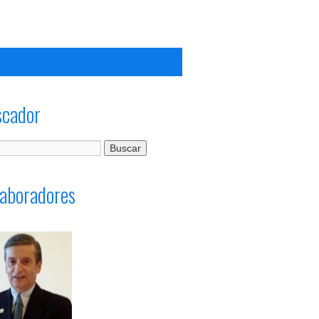
scador
aboradores