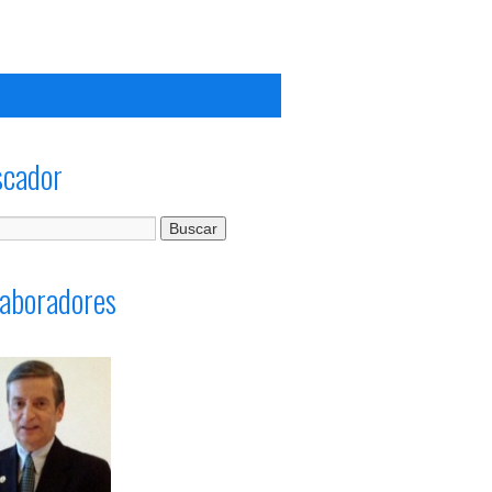
scador
aboradores