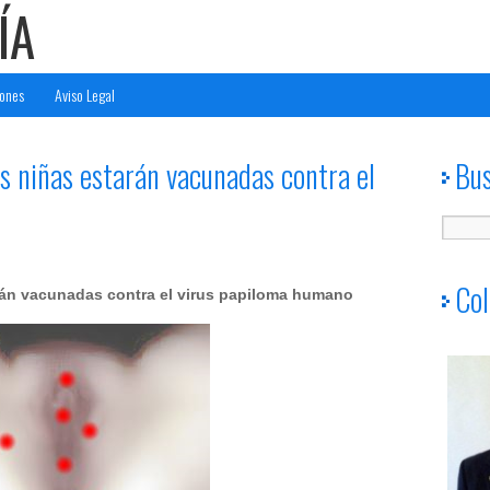
ÍA
ones
Aviso Legal
as niñas estarán vacunadas contra el
Bu
Col
arán vacunadas contra el virus papiloma humano