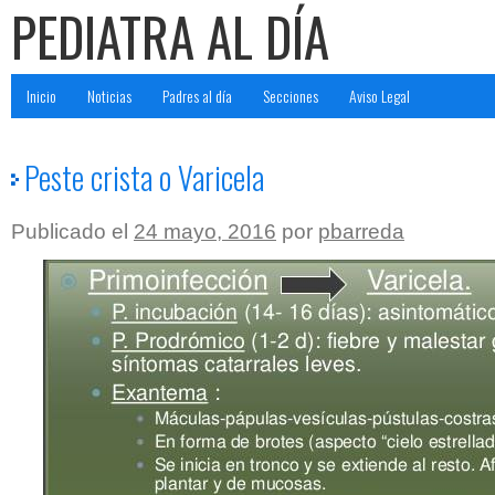
PEDIATRA AL DÍA
Inicio
Noticias
Padres al día
Secciones
Aviso Legal
Peste crista o Varicela
Publicado el
24 mayo, 2016
por
pbarreda