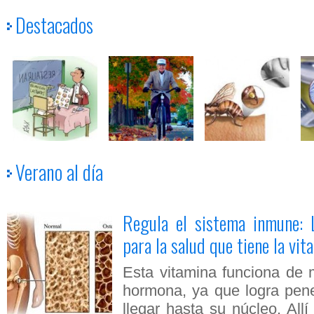
Destacados
Verano al día
Ciclo Nutrición: Carb
Regula el sistema inmune: L
V
Si el sobrepeso diera fiebre no habría sobrepeso y menos ob
para la salud que tiene la vit
Esta vitamina funciona de 
hormona, ya que logra penet
llegar hasta su núcleo. All