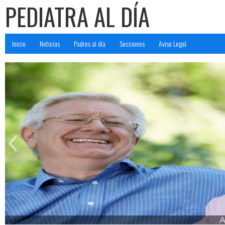
PEDIATRA AL DÍA
Inicio
Noticias
Padres al día
Secciones
Aviso Legal
Adu