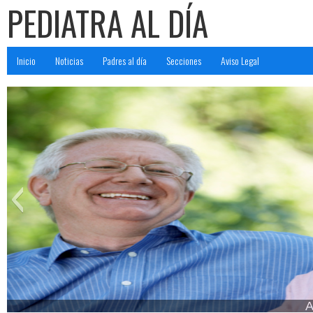
PEDIATRA AL DÍA
Inicio
Noticias
Padres al día
Secciones
Aviso Legal
Adult