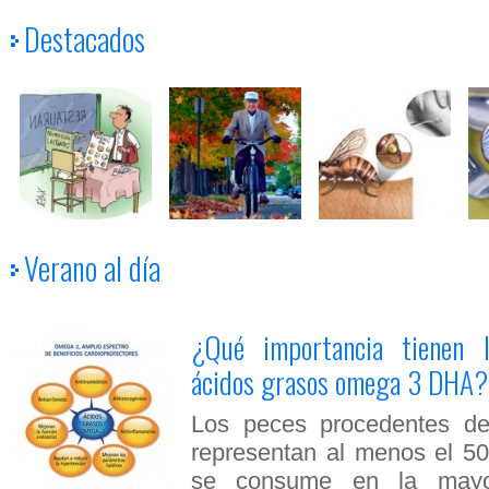
Destacados
Verano al día
Ciclo Nutrición: Carb
¿Qué importancia tienen 
V
Si el sobrepeso diera fiebre no habría sobrepeso y menos ob
ácidos grasos omega 3 DHA?
Los peces procedentes de 
representan al menos el 5
se consume en la mayo